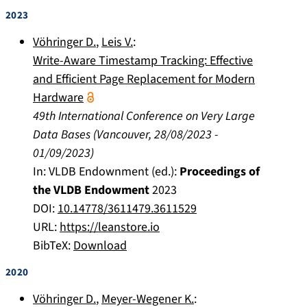
2023
Vöhringer D.
,
Leis V.
:
Write-Aware Timestamp Tracking: Effective
and Efficient Page Replacement for Modern
Hardware
49th International Conference on Very Large
Data Bases
(
Vancouver
,
28/08/2023
-
01/09/2023
)
In:
VLDB Endownment (ed.):
Proceedings of
the VLDB Endowment
2023
DOI:
10.14778/3611479.3611529
URL:
https://leanstore.io
BibTeX:
Download
2020
Vöhringer D.
,
Meyer-Wegener K.
: