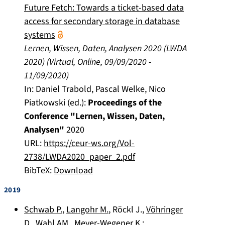
Future Fetch: Towards a ticket-based data
access for secondary storage in database
systems
Lernen, Wissen, Daten, Analysen 2020 (LWDA
2020)
(
Virtual, Online
,
09/09/2020
-
11/09/2020
)
In:
Daniel Trabold, Pascal Welke, Nico
Piatkowski (ed.):
Proceedings of the
Conference "Lernen, Wissen, Daten,
Analysen"
2020
URL:
https://ceur-ws.org/Vol-
2738/LWDA2020_paper_2.pdf
BibTeX:
Download
2019
Schwab P.
,
Langohr M.
,
Röckl J.
,
Vöhringer
D.
,
Wahl AM.
,
Meyer-Wegener K.
: